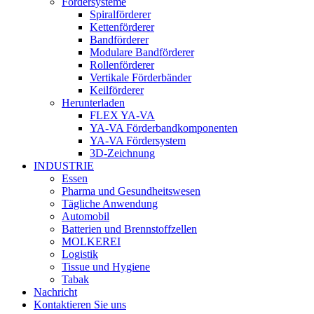
Fördersysteme
Spiralförderer
Kettenförderer
Bandförderer
Modulare Bandförderer
Rollenförderer
Vertikale Förderbänder
Keilförderer
Herunterladen
FLEX YA-VA
YA-VA Förderbandkomponenten
YA-VA Fördersystem
3D-Zeichnung
INDUSTRIE
Essen
Pharma und Gesundheitswesen
Tägliche Anwendung
Automobil
Batterien und Brennstoffzellen
MOLKEREI
Logistik
Tissue und Hygiene
Tabak
Nachricht
Kontaktieren Sie uns