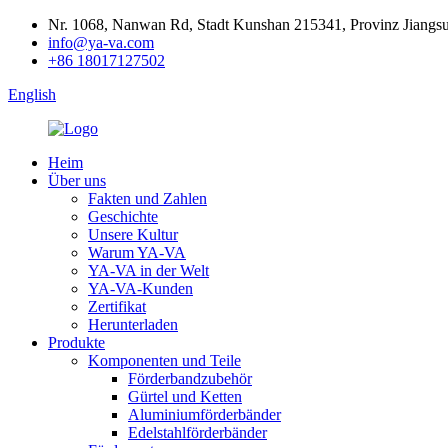
Nr. 1068, Nanwan Rd, Stadt Kunshan 215341, Provinz Jiangs
info@ya-va.com
+86 18017127502
English
Heim
Über uns
Fakten und Zahlen
Geschichte
Unsere Kultur
Warum YA-VA
YA-VA in der Welt
YA-VA-Kunden
Zertifikat
Herunterladen
Produkte
Komponenten und Teile
Förderbandzubehör
Gürtel und Ketten
Aluminiumförderbänder
Edelstahlförderbänder