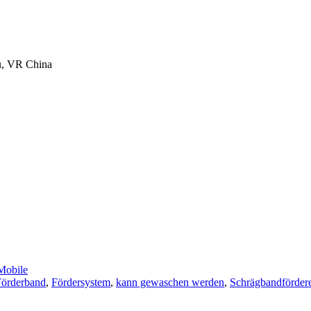
u, VR China
obile
Förderband
,
Fördersystem
,
kann gewaschen werden
,
Schrägbandfördere