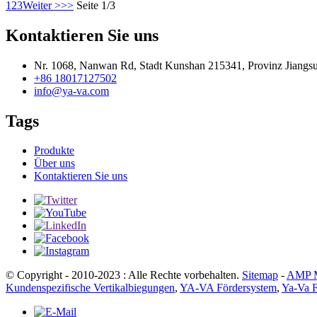
1
2
3
Weiter >
>>
Seite 1/3
Kontaktieren Sie uns
Nr. 1068, Nanwan Rd, Stadt Kunshan 215341, Provinz Jiangs
+86 18017127502
info@ya-va.com
Tags
Produkte
Über uns
Kontaktieren Sie uns
© Copyright - 2010-2023 : Alle Rechte vorbehalten.
Sitemap
-
AMP M
Kundenspezifische Vertikalbiegungen
,
YA-VA Fördersystem
,
Ya-Va 