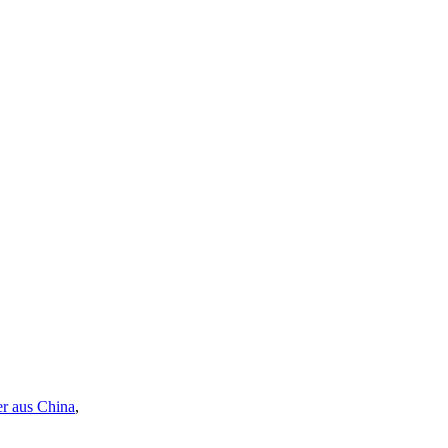
r aus China
,