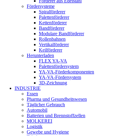
Förderer aus Edelstahl
Fördersysteme
Spiralförderer
Palettenförderer
Kettenförderer
Bandförderer
Modulare Bandförderer
Rollenbahnen
Vertikalförderer
Keilförderer
Herunterladen
FLEX YA-VA
Palettenfördersystem
YA-VA-Förderkomponenten
YA-VA-Fördersystem
3D-Zeichnung
INDUSTRIE
Essen
Pharma und Gesundheitswesen
Täglicher Gebrauch
Automobil
Batterien und Brennstoffzellen
MOLKEREI
Logistik
Gewebe und Hygiene