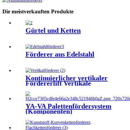
Die meistverkauften Produkte
Gürtel und Ketten
Förderer aus Edelstahl
Kontinuierlicher vertikaler
Fördererlift Vertikale
Förderer
Heber/kontinuierliches
vertikales
Transferfördersystem für
YA-VA Palettenfördersystem
Kartons, Beutel, Paletten
(Komponenten)