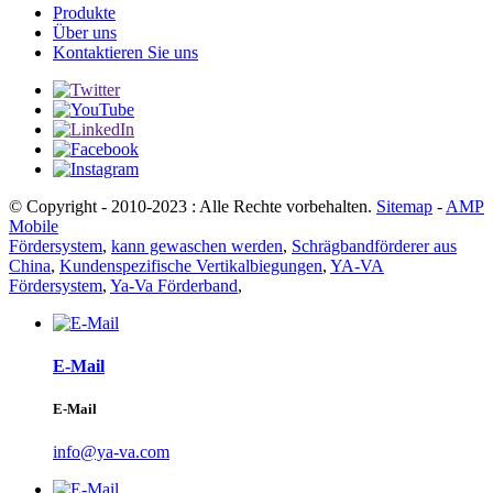
Produkte
Über uns
Kontaktieren Sie uns
© Copyright - 2010-2023 : Alle Rechte vorbehalten.
Sitemap
-
AMP
Mobile
Fördersystem
,
kann gewaschen werden
,
Schrägbandförderer aus
China
,
Kundenspezifische Vertikalbiegungen
,
YA-VA
Fördersystem
,
Ya-Va Förderband
,
E-Mail
E-Mail
info@ya-va.com