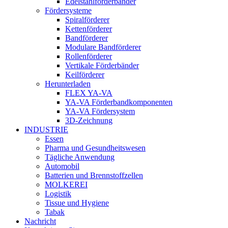
Edelstahlförderbänder
Fördersysteme
Spiralförderer
Kettenförderer
Bandförderer
Modulare Bandförderer
Rollenförderer
Vertikale Förderbänder
Keilförderer
Herunterladen
FLEX YA-VA
YA-VA Förderbandkomponenten
YA-VA Fördersystem
3D-Zeichnung
INDUSTRIE
Essen
Pharma und Gesundheitswesen
Tägliche Anwendung
Automobil
Batterien und Brennstoffzellen
MOLKEREI
Logistik
Tissue und Hygiene
Tabak
Nachricht